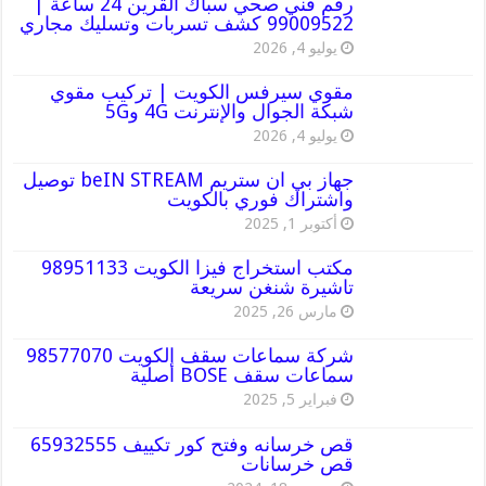
رقم فني صحي سباك القرين 24 ساعة |
99009522 كشف تسربات وتسليك مجاري
يوليو 4, 2026
مقوي سيرفس الكويت | تركيب مقوي
شبكة الجوال والإنترنت 4G و5G
يوليو 4, 2026
جهاز بي ان ستريم beIN STREAM توصيل
واشتراك فوري بالكويت
أكتوبر 1, 2025
مكتب استخراج فيزا الكويت 98951133
تاشيرة شنغن سريعة
مارس 26, 2025
شركة سماعات سقف الكويت 98577070
سماعات سقف BOSE أصلية
فبراير 5, 2025
قص خرسانه وفتح كور تكييف 65932555
قص خرسانات