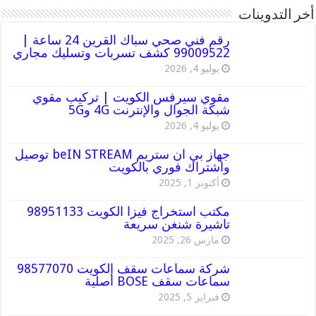
أخر التدوينات
رقم فني صحي سباك القرين 24 ساعة |
99009522 كشف تسربات وتسليك مجاري
يوليو 4, 2026
مقوي سيرفس الكويت | تركيب مقوي
شبكة الجوال والإنترنت 4G و5G
يوليو 4, 2026
جهاز بي ان ستريم beIN STREAM توصيل
واشتراك فوري بالكويت
أكتوبر 1, 2025
مكتب استخراج فيزا الكويت 98951133
تاشيرة شنغن سريعة
مارس 26, 2025
شركة سماعات سقف الكويت 98577070
سماعات سقف BOSE أصلية
فبراير 5, 2025