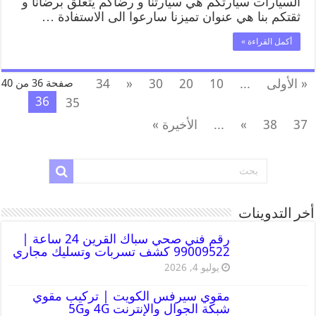
السيارات سيارتكم هي سيارتنا و رضاكم يتعلق برضانا و
ثقتكم بنا هي عنوان تميزنا سارعوا الى الاستفادة …
أكمل القراءة »
« الأولى
...
10
20
30
«
34
صفحة 36 من 40
36
35
37
38
»
...
الأخيرة »
أخر التدوينات
رقم فني صحي سباك القرين 24 ساعة |
99009522 كشف تسربات وتسليك مجاري
يوليو 4, 2026
مقوي سيرفس الكويت | تركيب مقوي
شبكة الجوال والإنترنت 4G و5G