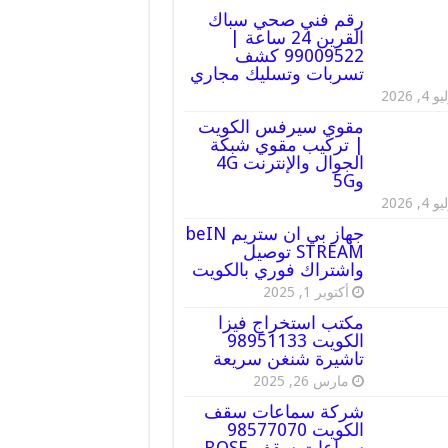
رقم فني صحي سباك
القرين 24 ساعة |
99009522 كشف
تسربات وتسليك مجاري
 4, 2026
مقوي سيرفس الكويت
| تركيب مقوي شبكة
الجوال والإنترنت 4G
و5G
 4, 2026
جهاز بي ان ستريم beIN
STREAM توصيل
واشتراك فوري بالكويت
أكتوبر 1, 2025
مكتب استخراج فيزا
الكويت 98951133
تاشيرة شنغن سريعة
مارس 26, 2025
شركة سماعات سقف
الكويت 98577070
سماعات سقف BOSE