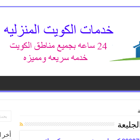
ة
لجليعة
أخر ا