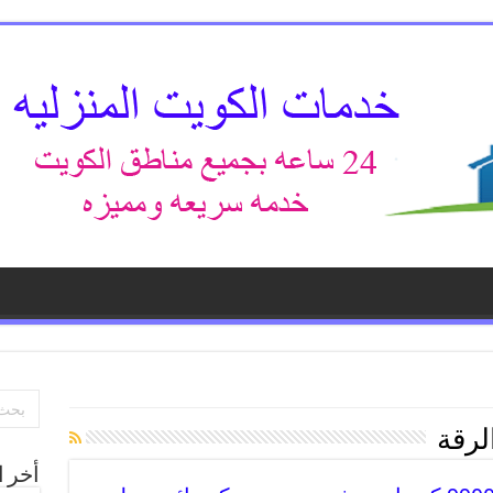
لرقة
أخر ا