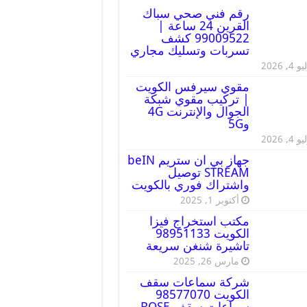
رقم فني صحي سباك
القرين 24 ساعة |
99009522 كشف
تسربات وتسليك مجاري
 4, 2026
مقوي سيرفس الكويت
| تركيب مقوي شبكة
الجوال والإنترنت 4G
و5G
 4, 2026
جهاز بي ان ستريم beIN
STREAM توصيل
واشتراك فوري بالكويت
أكتوبر 1, 2025
مكتب استخراج فيزا
الكويت 98951133
تاشيرة شنغن سريعة
مارس 26, 2025
شركة سماعات سقف
الكويت 98577070
سماعات سقف BOSE