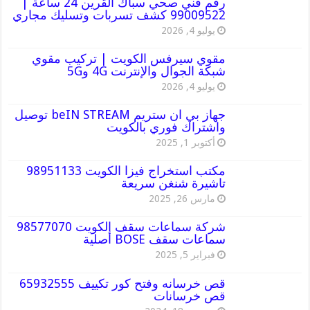
رقم فني صحي سباك القرين 24 ساعة |
99009522 كشف تسربات وتسليك مجاري
يوليو 4, 2026
مقوي سيرفس الكويت | تركيب مقوي
شبكة الجوال والإنترنت 4G و5G
يوليو 4, 2026
جهاز بي ان ستريم beIN STREAM توصيل
واشتراك فوري بالكويت
أكتوبر 1, 2025
مكتب استخراج فيزا الكويت 98951133
تاشيرة شنغن سريعة
مارس 26, 2025
شركة سماعات سقف الكويت 98577070
سماعات سقف BOSE أصلية
فبراير 5, 2025
قص خرسانه وفتح كور تكييف 65932555
قص خرسانات