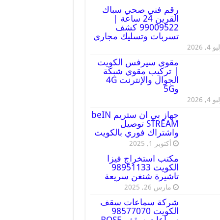
رقم فني صحي سباك
القرين 24 ساعة |
99009522 كشف
تسربات وتسليك مجاري
 4, 2026
مقوي سيرفس الكويت
| تركيب مقوي شبكة
الجوال والإنترنت 4G
و5G
 4, 2026
جهاز بي ان ستريم beIN
STREAM توصيل
واشتراك فوري بالكويت
أكتوبر 1, 2025
مكتب استخراج فيزا
الكويت 98951133
تاشيرة شنغن سريعة
مارس 26, 2025
شركة سماعات سقف
الكويت 98577070
سماعات سقف BOSE