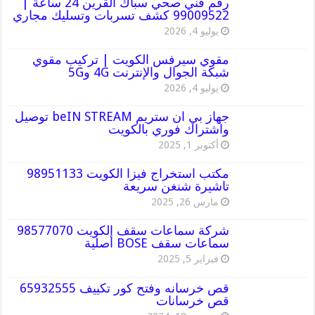
رقم فني صحي سباك القرين 24 ساعة |
99009522 كشف تسربات وتسليك مجاري
يوليو 4, 2026
مقوي سيرفس الكويت | تركيب مقوي
شبكة الجوال والإنترنت 4G و5G
يوليو 4, 2026
جهاز بي ان ستريم beIN STREAM توصيل
واشتراك فوري بالكويت
أكتوبر 1, 2025
مكتب استخراج فيزا الكويت 98951133
تاشيرة شنغن سريعة
مارس 26, 2025
شركة سماعات سقف الكويت 98577070
سماعات سقف BOSE أصلية
فبراير 5, 2025
قص خرسانه وفتح كور تكييف 65932555
قص خرسانات