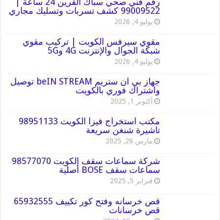
رقم فني صحي سباك القرين 24 ساعة |
99009522 كشف تسربات وتسليك مجاري
يوليو 4, 2026
مقوي سيرفس الكويت | تركيب مقوي
شبكة الجوال والإنترنت 4G و5G
يوليو 4, 2026
جهاز بي ان ستريم beIN STREAM توصيل
واشتراك فوري بالكويت
أكتوبر 1, 2025
مكتب استخراج فيزا الكويت 98951133
تاشيرة شنغن سريعة
مارس 26, 2025
شركة سماعات سقف الكويت 98577070
سماعات سقف BOSE أصلية
فبراير 5, 2025
قص خرسانه وفتح كور تكييف 65932555
قص خرسانات