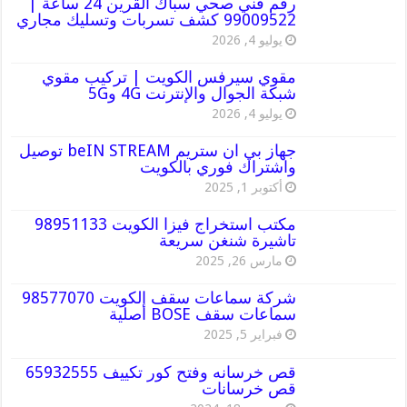
رقم فني صحي سباك القرين 24 ساعة |
99009522 كشف تسربات وتسليك مجاري
يوليو 4, 2026
مقوي سيرفس الكويت | تركيب مقوي
شبكة الجوال والإنترنت 4G و5G
يوليو 4, 2026
جهاز بي ان ستريم beIN STREAM توصيل
واشتراك فوري بالكويت
أكتوبر 1, 2025
مكتب استخراج فيزا الكويت 98951133
تاشيرة شنغن سريعة
مارس 26, 2025
شركة سماعات سقف الكويت 98577070
سماعات سقف BOSE أصلية
فبراير 5, 2025
قص خرسانه وفتح كور تكييف 65932555
قص خرسانات