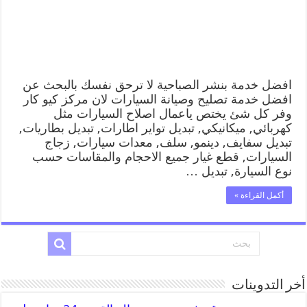
رقم
كهرباء
وبنشر
متنقل
الصباحية
مغلقة
افضل خدمة بنشر الصباحية لا ترحق نفسك بالبحث عن
افضل خدمة تصليح وصيانة السيارات لان مركز كيو كار
وفر كل شئ يختص ياعمال اصلاح السيارات مثل
كهربائي, ميكانيكي, تبديل تواير اطارات, تبديل بطاريات,
تبديل سفايف, دينمو, سلف, معدات سيارات, زجاج
السيارات, قطع غيار جميع الاحجام والمقاسات حسب
نوع السيارة, تبديل …
أكمل القراءة »
أخر التدوينات