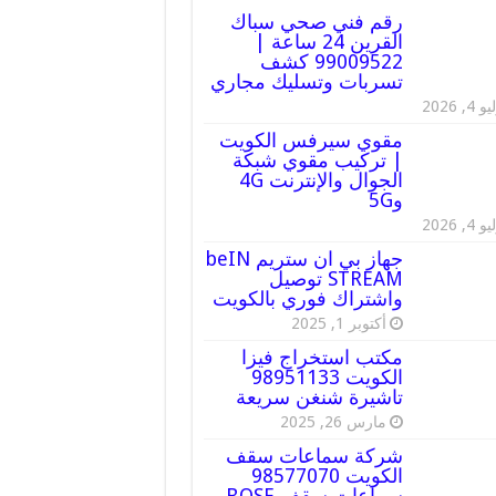
رقم فني صحي سباك
القرين 24 ساعة |
99009522 كشف
تسربات وتسليك مجاري
 4, 2026
مقوي سيرفس الكويت
| تركيب مقوي شبكة
الجوال والإنترنت 4G
و5G
 4, 2026
جهاز بي ان ستريم beIN
STREAM توصيل
واشتراك فوري بالكويت
أكتوبر 1, 2025
مكتب استخراج فيزا
الكويت 98951133
تاشيرة شنغن سريعة
مارس 26, 2025
شركة سماعات سقف
الكويت 98577070
سماعات سقف BOSE