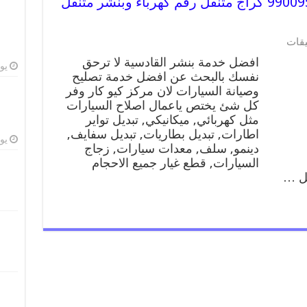
افضل خدمة بنشر القادسية 99009551 كراج متنقل رقم كهرباء وبنشر متنقل
على
يقات
افضل
افضل خدمة بنشر القادسية لا ترحق
خدمة
يوليو
نفسك بالبحث عن افضل خدمة تصليح
بنشر
وصيانة السيارات لان مركز كيو كار وفر
القادسية
99009551
كل شئ يختص ياعمال اصلاح السيارات
كراج
مثل كهربائي, ميكانيكي, تبديل تواير
متنقل
اطارات, تبديل بطاريات, تبديل سفايف,
رقم
يوليو
دينمو, سلف, معدات سيارات, زجاج
كهرباء
السيارات, قطع غيار جميع الاحجام
وبنشر
يل …
متنقل
القادسية
مغلقة