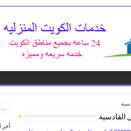
دسية
 القادسية
أخر ا