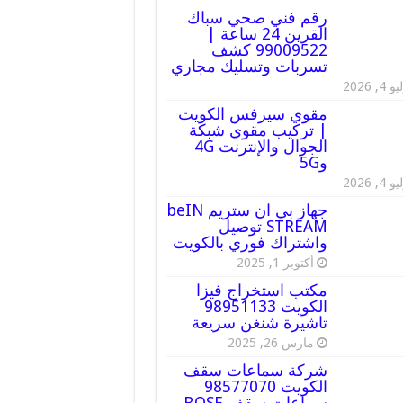
رقم فني صحي سباك
القرين 24 ساعة |
99009522 كشف
تسربات وتسليك مجاري
 4, 2026
مقوي سيرفس الكويت
| تركيب مقوي شبكة
الجوال والإنترنت 4G
و5G
 4, 2026
جهاز بي ان ستريم beIN
STREAM توصيل
واشتراك فوري بالكويت
أكتوبر 1, 2025
مكتب استخراج فيزا
الكويت 98951133
تاشيرة شنغن سريعة
مارس 26, 2025
شركة سماعات سقف
الكويت 98577070
سماعات سقف BOSE