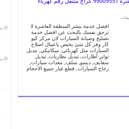
افضل خدمة بنشر المنطقة العاشرة 99009551 كراج متنقل رقم كهرباء
على
يقات
افضل
افضل خدمة بنشر المنطقة العاشرة لا
خدمة
يوليو
ترحق نفسك بالبحث عن افضل خدمة
بنشر
تصليح وصيانة السيارات لان مركز كيو
المنطقة
العاشرة
كار وفر كل شئ يختص ياعمال اصلاح
99009551
السيارات مثل كهربائي, ميكانيكي, تبديل
كراج
تواير اطارات, تبديل بطاريات, تبديل
متنقل
يوليو
سفايف, دينمو, سلف, معدات سيارات,
رقم
زجاج السيارات, قطع غيار جميع الاحجام
كهرباء
وبنشر
متنقل
المنطقة
العاشرة
مغلقة