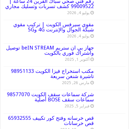
رقم فني صحي سباك القرين 24 ساعة |
99009522 كشف تسربات وتسليك مجاري
يوليو 4, 2026
مقوي سيرفس الكويت | تركيب مقوي
شبكة الجوال والإنترنت 4G و5G
يوليو 4, 2026
جهاز بي ان ستريم beIN STREAM توصيل
واشتراك فوري بالكويت
أكتوبر 1, 2025
مكتب استخراج فيزا الكويت 98951133
تاشيرة شنغن سريعة
مارس 26, 2025
شركة سماعات سقف الكويت 98577070
سماعات سقف BOSE أصلية
فبراير 5, 2025
قص خرسانه وفتح كور تكييف 65932555
قص خرسانات