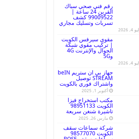
رقم فني صحي سباك
القرين 24 ساعة |
99009522 كشف
تسربات وتسليك مجاري
 4, 2026
مقوي سيرفس الكويت
| تركيب مقوي شبكة
الجوال والإنترنت 4G
و5G
 4, 2026
جهاز بي ان ستريم beIN
STREAM توصيل
واشتراك فوري بالكويت
أكتوبر 1, 2025
مكتب استخراج فيزا
الكويت 98951133
تاشيرة شنغن سريعة
مارس 26, 2025
شركة سماعات سقف
الكويت 98577070
سماعات سقف BOSE