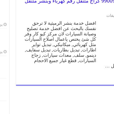
افضل خدمة بنشر الرميثية 99009551 كراج متنقل رقم كهرباء وبنشر متنقل
يقات
افضل خدمة بنشر الرميثية لا ترحق
يوليو
نفسك بالبحث عن افضل خدمة تصليح
وصيانة السيارات لان مركز كيو كار وفر
كل شئ يختص ياعمال اصلاح السيارات
مثل كهربائي, ميكانيكي, تبديل تواير
اطارات, تبديل بطاريات, تبديل سفايف,
يوليو
دينمو, سلف, معدات سيارات, زجاج
السيارات, قطع غيار جميع الاحجام
يل …