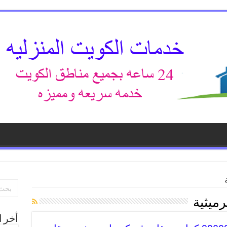
رميثية
أخر ا