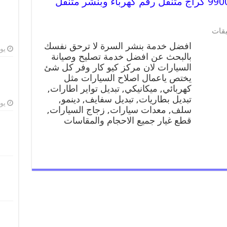
افضل خدمة بنشر السرة 99009551 كراج متنقل رقم كهرباء وبنشر متنقل
يقات
افضل خدمة بنشر السرة لا ترحق نفسك
يوليو
بالبحث عن افضل خدمة تصليح وصيانة
السيارات لان مركز كيو كار وفر كل شئ
يختص ياعمال اصلاح السيارات مثل
كهربائي, ميكانيكي, تبديل تواير اطارات,
تبديل بطاريات, تبديل سفايف, دينمو,
يوليو
سلف, معدات سيارات, زجاج السيارات,
قطع غيار جميع الاحجام والمقاسات