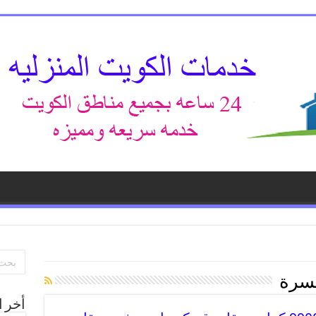
لسرة
أخر ا