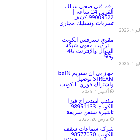
رقم فني صحي سباك
القرين 24 ساعة |
99009522 كشف
تسربات وتسليك مجاري
 4, 2026
مقوي سيرفس الكويت
| تركيب مقوي شبكة
الجوال والإنترنت 4G
و5G
 4, 2026
جهاز بي ان ستريم beIN
STREAM توصيل
واشتراك فوري بالكويت
أكتوبر 1, 2025
مكتب استخراج فيزا
الكويت 98951133
تاشيرة شنغن سريعة
مارس 26, 2025
شركة سماعات سقف
الكويت 98577070
سماعات سقف BOSE