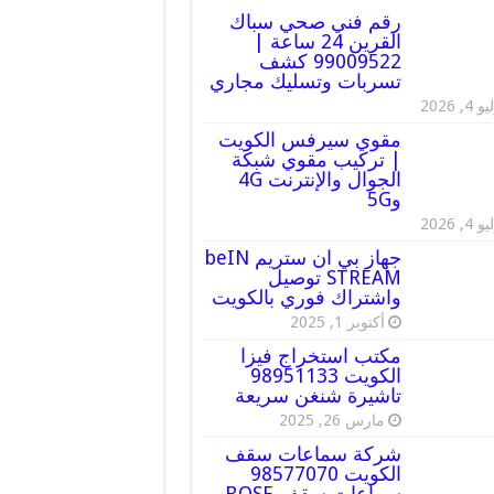
رقم فني صحي سباك
القرين 24 ساعة |
99009522 كشف
تسربات وتسليك مجاري
 4, 2026
مقوي سيرفس الكويت
| تركيب مقوي شبكة
الجوال والإنترنت 4G
و5G
 4, 2026
جهاز بي ان ستريم beIN
STREAM توصيل
واشتراك فوري بالكويت
أكتوبر 1, 2025
مكتب استخراج فيزا
الكويت 98951133
تاشيرة شنغن سريعة
مارس 26, 2025
شركة سماعات سقف
الكويت 98577070
سماعات سقف BOSE