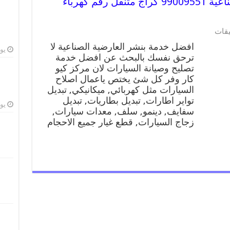
افضل خدمة بنشر العارضية الصناعية 99009551 كراج متنقل رقم كهرباء
على
يقات
افضل
افضل خدمة بنشر العارضية الصناعية لا
خدمة
يوليو
ترحق نفسك بالبحث عن افضل خدمة
بنشر
تصليح وصيانة السيارات لان مركز كيو
العارضية
الصناعية
كار وفر كل شئ يختص ياعمال اصلاح
99009551
السيارات مثل كهربائي, ميكانيكي, تبديل
كراج
تواير اطارات, تبديل بطاريات, تبديل
متنقل
يوليو
سفايف, دينمو, سلف, معدات سيارات,
رقم
زجاج السيارات, قطع غيار جميع الاحجام
كهرباء
وبنشر
متنقل
العارضية
الصناعية
مغلقة