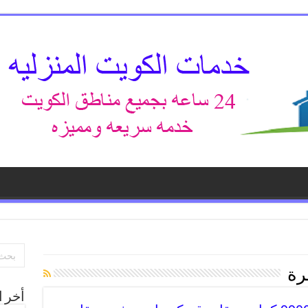
رة
أخر ا