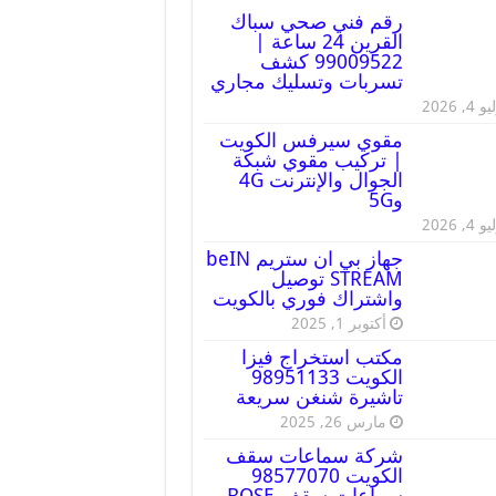
رقم فني صحي سباك
القرين 24 ساعة |
99009522 كشف
تسربات وتسليك مجاري
 4, 2026
مقوي سيرفس الكويت
| تركيب مقوي شبكة
الجوال والإنترنت 4G
و5G
 4, 2026
جهاز بي ان ستريم beIN
STREAM توصيل
واشتراك فوري بالكويت
أكتوبر 1, 2025
مكتب استخراج فيزا
الكويت 98951133
تاشيرة شنغن سريعة
مارس 26, 2025
شركة سماعات سقف
الكويت 98577070
سماعات سقف BOSE