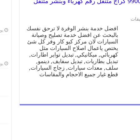
افضل خدمة بنشر الوفرة 99009551 كراج متنقل رقم كهرباء وبنشر متنقل
يقات
افضل خدمة بنشر الوفرة لا ترحق نفسك
يوليو
بالبحث عن افضل خدمة تصليح وصيانة
السيارات لان مركز كيو كار وفر كل شئ
يختص ياعمال اصلاح السيارات مثل
كهربائي, ميكانيكي, تبديل تواير اطارات,
تبديل بطاريات, تبديل سفايف, دينمو,
يوليو
سلف, معدات سيارات, زجاج السيارات,
قطع غيار جميع الاحجام والمقاسات