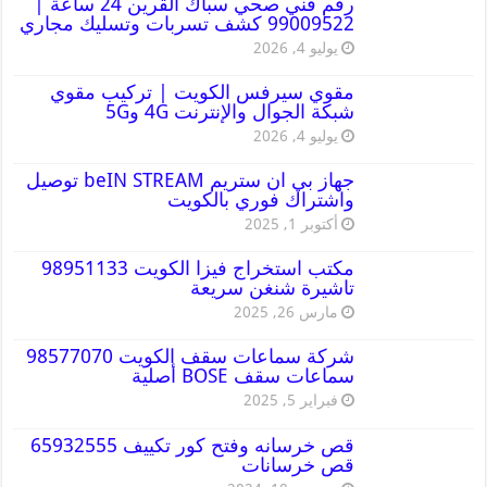
رقم فني صحي سباك القرين 24 ساعة |
99009522 كشف تسربات وتسليك مجاري
يوليو 4, 2026
مقوي سيرفس الكويت | تركيب مقوي
شبكة الجوال والإنترنت 4G و5G
يوليو 4, 2026
جهاز بي ان ستريم beIN STREAM توصيل
واشتراك فوري بالكويت
أكتوبر 1, 2025
مكتب استخراج فيزا الكويت 98951133
تاشيرة شنغن سريعة
مارس 26, 2025
شركة سماعات سقف الكويت 98577070
سماعات سقف BOSE أصلية
فبراير 5, 2025
قص خرسانه وفتح كور تكييف 65932555
قص خرسانات