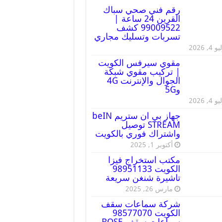
رقم فني صحي سباك
القرين 24 ساعة |
99009522 كشف
تسربات وتسليك مجاري
 4, 2026
مقوي سيرفس الكويت
| تركيب مقوي شبكة
الجوال والإنترنت 4G
و5G
 4, 2026
جهاز بي ان ستريم beIN
STREAM توصيل
واشتراك فوري بالكويت
أكتوبر 1, 2025
مكتب استخراج فيزا
الكويت 98951133
تاشيرة شنغن سريعة
مارس 26, 2025
شركة سماعات سقف
الكويت 98577070
سماعات سقف BOSE