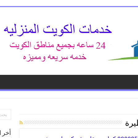
يرة
أخر ا