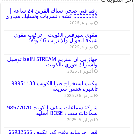
أخر التدوينات
رقم فني صحي سباك القرين 24 ساعة |
99009522 كشف تسربات وتسليك مجاري
يوليو 4, 2026
مقوي سيرفس الكويت | تركيب مقوي
شبكة الجوال والإنترنت 4G و5G
يوليو 4, 2026
جهاز بي ان ستريم beIN STREAM توصيل
واشتراك فوري بالكويت
أكتوبر 1, 2025
مكتب استخراج فيزا الكويت 98951133
تاشيرة شنغن سريعة
مارس 26, 2025
شركة سماعات سقف الكويت 98577070
سماعات سقف BOSE أصلية
فبراير 5, 2025
قص خرسانه وفتح كور تكييف 65932555