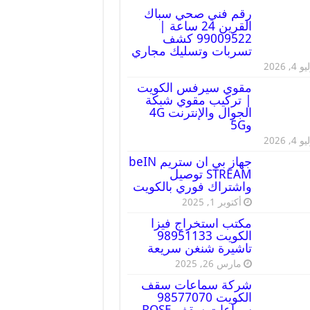
رقم فني صحي سباك
القرين 24 ساعة |
99009522 كشف
تسربات وتسليك مجاري
 4, 2026
مقوي سيرفس الكويت
| تركيب مقوي شبكة
الجوال والإنترنت 4G
و5G
 4, 2026
جهاز بي ان ستريم beIN
STREAM توصيل
واشتراك فوري بالكويت
أكتوبر 1, 2025
مكتب استخراج فيزا
الكويت 98951133
تاشيرة شنغن سريعة
مارس 26, 2025
شركة سماعات سقف
الكويت 98577070
سماعات سقف BOSE