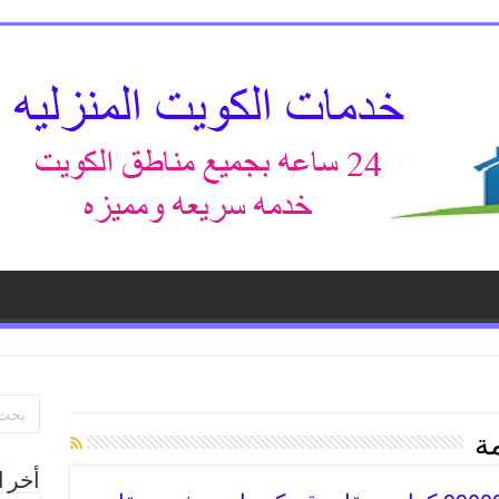
ة
أخر ا