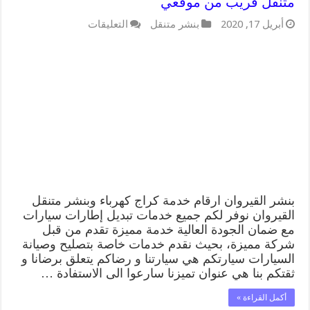
متنقل قريب من موقعي
على
أبريل 17, 2020
بنشر متنقل
التعليقات
بنشر
القيروان
99009551
كراج
كهرباء
وبنشر
متنقل
قريب
من
موقعي
مغلقة
بنشر القيروان ارقام خدمة كراج كهرباء وبنشر متنقل
القيروان نوفر لكم جميع خدمات تبديل إطارات سيارات
مع ضمان الجودة العالية خدمة مميزة تقدم من قبل
شركة مميزة، بحيث نقدم خدمات خاصة بتصليح وصيانة
السيارات سيارتكم هي سيارتنا و رضاكم يتعلق برضانا و
ثقتكم بنا هي عنوان تميزنا سارعوا الى الاستفادة …
أكمل القراءة »