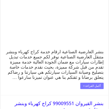
الصناعية
99009551
كراج
كهرباء
وبنشر
متنقل
قريب
من
موقعي
مغلقة
بنشر العارضية الصناعية ارقام خدمة كراج كهرباء وبنشر
متنقل العارضية الصناعية نوفر لكم جميع خدمات تبديل
إطارات سيارات مع ضمان الجودة العالية خدمة مميزة
تقدم من قبل شركة مميزة، بحيث نقدم خدمات خاصة
بتصليح وصيانة السيارات سيارتكم هي سيارتنا و رضاكم
يتعلق برضانا و ثقتكم بنا هي عنوان تميزنا سارعوا …
أكمل القراءة »
بنشر القيروان 99009551 كراج كهرباء وبنشر