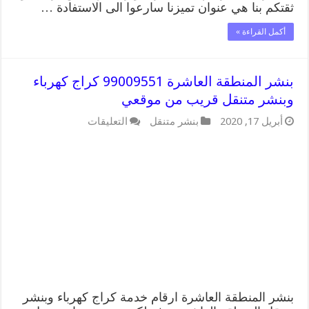
ثقتكم بنا هي عنوان تميزنا سارعوا الى الاستفادة …
أكمل القراءة »
بنشر المنطقة العاشرة 99009551 كراج كهرباء
وبنشر متنقل قريب من موقعي
على
أبريل 17, 2020
بنشر متنقل
التعليقات
بنشر
المنطقة
العاشرة
99009551
كراج
كهرباء
وبنشر
متنقل
قريب
من
موقعي
مغلقة
بنشر المنطقة العاشرة ارقام خدمة كراج كهرباء وبنشر