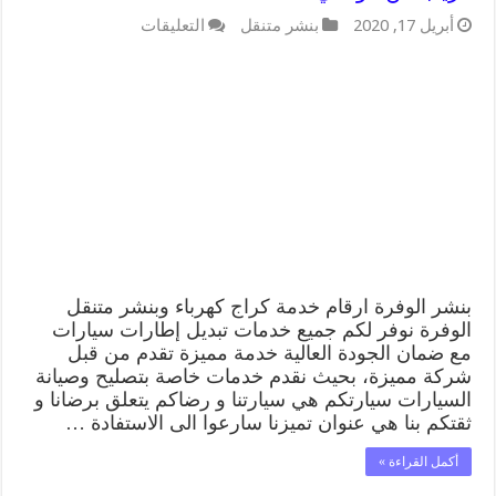
على
أبريل 17, 2020
بنشر متنقل
التعليقات
بنشر
الوفرة
99009551
كراج
كهرباء
وبنشر
متنقل
قريب
من
موقعي
مغلقة
بنشر الوفرة ارقام خدمة كراج كهرباء وبنشر متنقل
الوفرة نوفر لكم جميع خدمات تبديل إطارات سيارات
مع ضمان الجودة العالية خدمة مميزة تقدم من قبل
شركة مميزة، بحيث نقدم خدمات خاصة بتصليح وصيانة
السيارات سيارتكم هي سيارتنا و رضاكم يتعلق برضانا و
ثقتكم بنا هي عنوان تميزنا سارعوا الى الاستفادة …
أكمل القراءة »