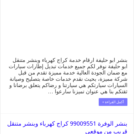
99009551
كراج
كهرباء
وبنشر
متنقل
قريب
من
موقعي
مغلقة
بنشر ابو حليفة ارقام خدمة كراج كهرباء وبنشر متنقل
ابو حليفة نوفر لكم جميع خدمات تبديل إطارات سيارات
مع ضمان الجودة العالية خدمة مميزة تقدم من قبل
شركة مميزة، بحيث نقدم خدمات خاصة بتصليح وصيانة
السيارات سيارتكم هي سيارتنا و رضاكم يتعلق برضانا و
ثقتكم بنا هي عنوان تميزنا سارعوا …
أكمل القراءة »
بنشر الوفرة 99009551 كراج كهرباء وبنشر متنقل
قريب من موقعي