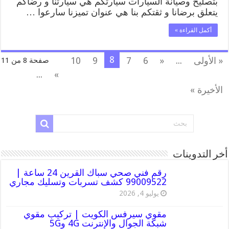
بتصليح وصيانة السيارات سيارتكم هي سيارتنا و رضاكم
يتعلق برضانا و ثقتكم بنا هي عنوان تميزنا سارعوا …
أكمل القراءة »
8
« الأولى
...
«
6
7
9
10
صفحة 8 من 11
...
»
الأخيرة »
أخر التدوينات
رقم فني صحي سباك القرين 24 ساعة |
99009522 كشف تسربات وتسليك مجاري
يوليو 4, 2026
مقوي سيرفس الكويت | تركيب مقوي
شبكة الجوال والإنترنت 4G و5G