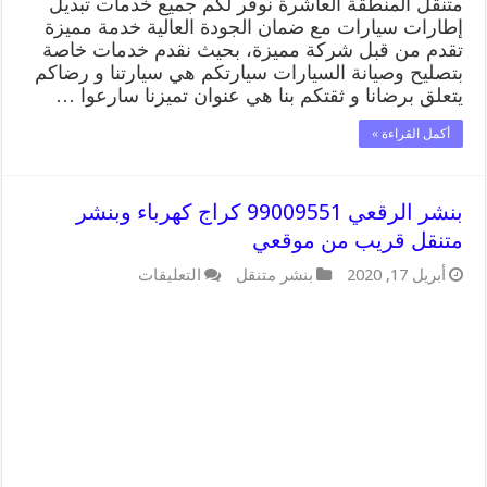
متنقل المنطقة العاشرة نوفر لكم جميع خدمات تبديل
إطارات سيارات مع ضمان الجودة العالية خدمة مميزة
تقدم من قبل شركة مميزة، بحيث نقدم خدمات خاصة
بتصليح وصيانة السيارات سيارتكم هي سيارتنا و رضاكم
يتعلق برضانا و ثقتكم بنا هي عنوان تميزنا سارعوا …
أكمل القراءة »
بنشر الرقعي 99009551 كراج كهرباء وبنشر
متنقل قريب من موقعي
على
أبريل 17, 2020
بنشر متنقل
التعليقات
بنشر
الرقعي
99009551
كراج
كهرباء
وبنشر
متنقل
قريب
من
موقعي