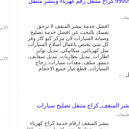
افضل خدمة بنشر المنقف 99009551 كراج متنقل رقم كهرباء وبنشر متنقل
على
يقات
افضل
افضل خدمة بنشر المنقف لا ترحق
خدمة
يوليو
نفسك بالبحث عن افضل خدمة تصليح
بنشر
وصيانة السيارات لان مركز كيو كار وفر
المنقف
99009551
كل شئ يختص ياعمال اصلاح السيارات
كراج
مثل كهربائي, ميكانيكي, تبديل تواير
متنقل
اطارات, تبديل بطاريات, تبديل سفايف,
رقم
يوليو
دينمو, سلف, معدات سيارات, زجاج
كهرباء
السيارات, قطع غيار جميع الاحجام
وبنشر
يل …
متنقل
المنقف
مغلقة
على
عليقات
بنشر
بنشر المنقف ارقام خدمة كراج كهرباء
المنقف