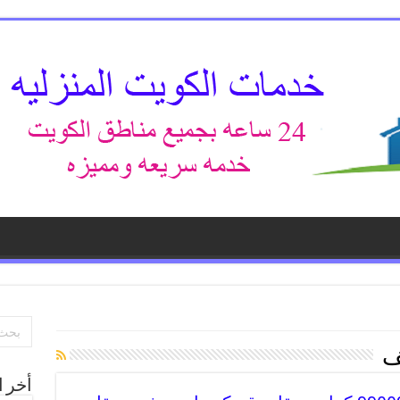
ف
أخر ا