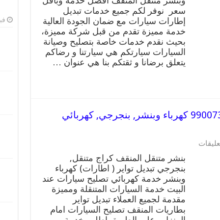
وبنشر متنقل المنقف افضل خدمة وباقل
99009551
سعر نوفر لكم جميع خدمات تبديل
رقم
بنشر
إطارات سيارات مع ضمان الجودة العالية
فبرا
المنقف,
خدمة مميزة تقدم من قبل شركة مميزة،
كراج
بحيث نقدم خدمات خاصة بتصليح وصيانة
متنقل
السيارات سيارتكم هي سيارتنا و رضاكم
تصليح
يتعلق برضانا و ثقتكم بنا هي عنوان …
سيارات
مغلقة
بنشر متنقل | كراج المنقف 99007355 كهرباء وبنشر, بنجرجي, كهربائي
على
عليقات
بنشر
بنشر متنقل المنقف كراج متنقل,
متنقل
بنجرجي تبديل تواير ( اطارات) كهرباء
|
وبنشر خدمة كهربائي تصليح سيارات عند
كراج
المنقف
البيت خدمة السيارات المتنقلة ومميزة
99007355
مقدمة لجميع العملاء تبديل تواير
كهرباء
بطاريات المنقف تصليح السيارات امام
وبنشر,
المنزل وعلى الطريق اطلب خدمة