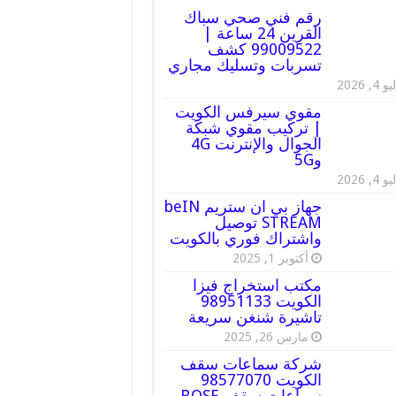
رقم فني صحي سباك
القرين 24 ساعة |
99009522 كشف
تسربات وتسليك مجاري
 4, 2026
مقوي سيرفس الكويت
| تركيب مقوي شبكة
الجوال والإنترنت 4G
و5G
 4, 2026
جهاز بي ان ستريم beIN
STREAM توصيل
واشتراك فوري بالكويت
أكتوبر 1, 2025
مكتب استخراج فيزا
الكويت 98951133
تاشيرة شنغن سريعة
مارس 26, 2025
شركة سماعات سقف
الكويت 98577070
سماعات سقف BOSE