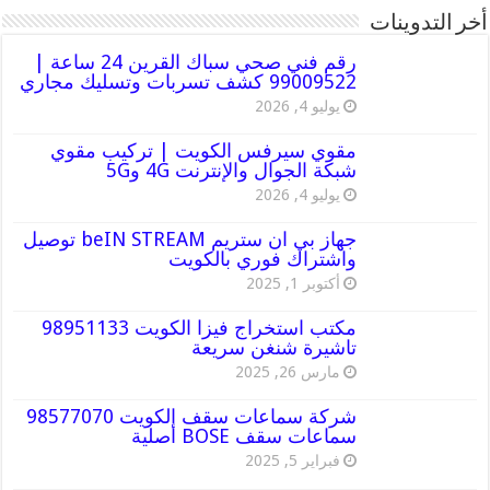
أخر التدوينات
رقم فني صحي سباك القرين 24 ساعة |
99009522 كشف تسربات وتسليك مجاري
يوليو 4, 2026
مقوي سيرفس الكويت | تركيب مقوي
شبكة الجوال والإنترنت 4G و5G
يوليو 4, 2026
جهاز بي ان ستريم beIN STREAM توصيل
واشتراك فوري بالكويت
أكتوبر 1, 2025
مكتب استخراج فيزا الكويت 98951133
تاشيرة شنغن سريعة
مارس 26, 2025
شركة سماعات سقف الكويت 98577070
سماعات سقف BOSE أصلية
فبراير 5, 2025