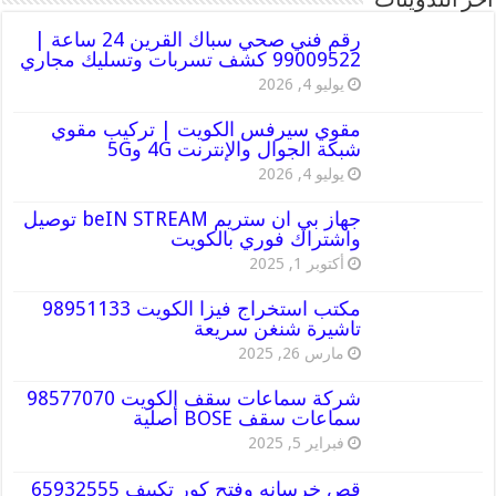
أخر التدوينات
رقم فني صحي سباك القرين 24 ساعة |
99009522 كشف تسربات وتسليك مجاري
يوليو 4, 2026
مقوي سيرفس الكويت | تركيب مقوي
شبكة الجوال والإنترنت 4G و5G
يوليو 4, 2026
جهاز بي ان ستريم beIN STREAM توصيل
واشتراك فوري بالكويت
أكتوبر 1, 2025
مكتب استخراج فيزا الكويت 98951133
تاشيرة شنغن سريعة
مارس 26, 2025
شركة سماعات سقف الكويت 98577070
سماعات سقف BOSE أصلية
فبراير 5, 2025
قص خرسانه وفتح كور تكييف 65932555