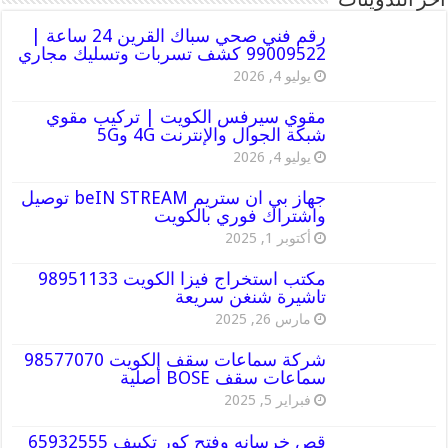
أخر التدوينات
رقم فني صحي سباك القرين 24 ساعة |
99009522 كشف تسربات وتسليك مجاري
يوليو 4, 2026
مقوي سيرفس الكويت | تركيب مقوي
شبكة الجوال والإنترنت 4G و5G
يوليو 4, 2026
جهاز بي ان ستريم beIN STREAM توصيل
واشتراك فوري بالكويت
أكتوبر 1, 2025
مكتب استخراج فيزا الكويت 98951133
تاشيرة شنغن سريعة
مارس 26, 2025
شركة سماعات سقف الكويت 98577070
سماعات سقف BOSE أصلية
فبراير 5, 2025
قص خرسانه وفتح كور تكييف 65932555