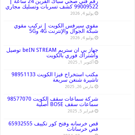
رقم فني صحي سباك القرين 24 ساعة |
99009522 كشف تسربات وتسليك مجاري
يوليو 4, 2026
مقوي سيرفس الكويت | تركيب مقوي
شبكة الجوال والإنترنت 4G و5G
يوليو 4, 2026
جهاز بي ان ستريم beIN STREAM توصيل
واشتراك فوري بالكويت
أكتوبر 1, 2025
مكتب استخراج فيزا الكويت 98951133
تاشيرة شنغن سريعة
مارس 26, 2025
شركة سماعات سقف الكويت 98577070
سماعات سقف BOSE أصلية
فبراير 5, 2025
قص خرسانه وفتح كور تكييف 65932555
قص خرسانات