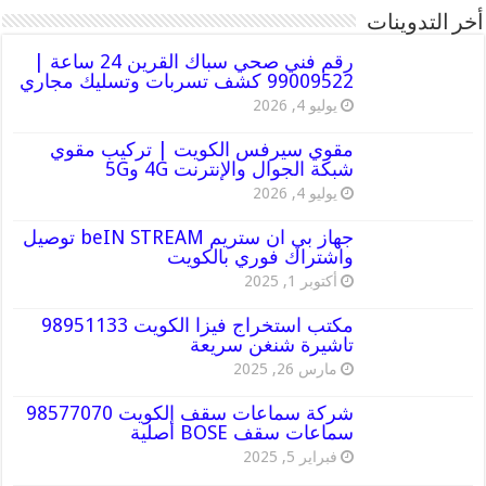
أخر التدوينات
رقم فني صحي سباك القرين 24 ساعة |
99009522 كشف تسربات وتسليك مجاري
يوليو 4, 2026
مقوي سيرفس الكويت | تركيب مقوي
شبكة الجوال والإنترنت 4G و5G
يوليو 4, 2026
جهاز بي ان ستريم beIN STREAM توصيل
واشتراك فوري بالكويت
أكتوبر 1, 2025
مكتب استخراج فيزا الكويت 98951133
تاشيرة شنغن سريعة
مارس 26, 2025
شركة سماعات سقف الكويت 98577070
سماعات سقف BOSE أصلية
فبراير 5, 2025