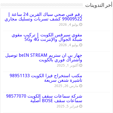
أخر التدوينات
رقم فني صحي سباك القرين 24 ساعة |
99009522 كشف تسربات وتسليك مجاري
يوليو 4, 2026
مقوي سيرفس الكويت | تركيب مقوي
شبكة الجوال والإنترنت 4G و5G
يوليو 4, 2026
جهاز بي ان ستريم beIN STREAM توصيل
واشتراك فوري بالكويت
أكتوبر 1, 2025
مكتب استخراج فيزا الكويت 98951133
تاشيرة شنغن سريعة
مارس 26, 2025
شركة سماعات سقف الكويت 98577070
سماعات سقف BOSE أصلية
فبراير 5, 2025