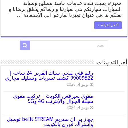
مميزة، بحيث نقدم خدمات خاصة بتصليح وصيانة
السيارات سيارتكم هي سيارتنا و رضاكم يتعلق برضانا و
ثقتكم بنا هي عنوان تميزنا سارعوا الى الاستفادة …
أكمل القراءة »
أخر التدوينات
رقم فني صحي سباك القرين 24 ساعة |
99009522 كشف تسربات وتسليك مجاري
يوليو 4, 2026
مقوي سيرفس الكويت | تركيب مقوي
شبكة الجوال والإنترنت 4G و5G
يوليو 4, 2026
جهاز بي ان ستريم beIN STREAM توصيل
واشتراك فوري بالكويت