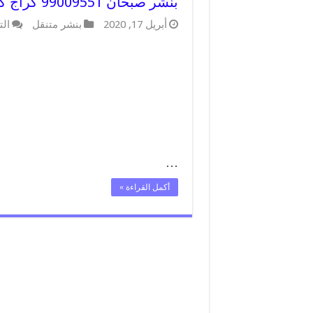
بنشر صبحان 99009551 كراج كهرباء وبنشر متنقل قريب من موقعي
أبريل 17, 2020
بنشر متنقل
الت
…
أكمل القراءة »