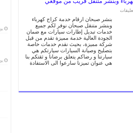
على
عليقات
بنشر
بنشر صبحان ارقام خدمة كراج كهرباء
صبحان
وبنشر متنقل صبحان نوفر لكم جميع
99009551
يوليو
خدمات تبديل إطارات سيارات مع ضمان
كراج
كهرباء
الجودة العالية خدمة مميزة تقدم من قبل
وبنشر
شركة مميزة، بحيث نقدم خدمات خاصة
متنقل
بتصليح وصيانة السيارات سيارتكم هي
قريب
سيارتنا و رضاكم يتعلق برضانا و ثقتكم بنا
من
يوليو
هي عنوان تميزنا سارعوا الى الاستفادة
موقعي
مغلقة