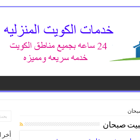
بحان
لبيت صبحان
أخر ا