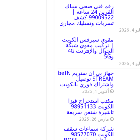
رقم فني صحي سباك
القرين 24 ساعة |
99009522 كشف
تسربات وتسليك مجاري
 4, 2026
مقوي سيرفس الكويت
| تركيب مقوي شبكة
الجوال والإنترنت 4G
و5G
 4, 2026
جهاز بي ان ستريم beIN
STREAM توصيل
واشتراك فوري بالكويت
أكتوبر 1, 2025
مكتب استخراج فيزا
الكويت 98951133
تاشيرة شنغن سريعة
مارس 26, 2025
شركة سماعات سقف
الكويت 98577070
سماعات سقف BOSE