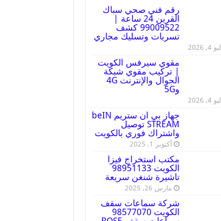
رقم فني صحي سباك
القرين 24 ساعة |
99009522 كشف
تسربات وتسليك مجاري
 4, 2026
مقوي سيرفس الكويت
| تركيب مقوي شبكة
الجوال والإنترنت 4G
و5G
 4, 2026
جهاز بي ان ستريم beIN
STREAM توصيل
واشتراك فوري بالكويت
أكتوبر 1, 2025
مكتب استخراج فيزا
الكويت 98951133
تاشيرة شنغن سريعة
مارس 26, 2025
شركة سماعات سقف
الكويت 98577070
سماعات سقف BOSE