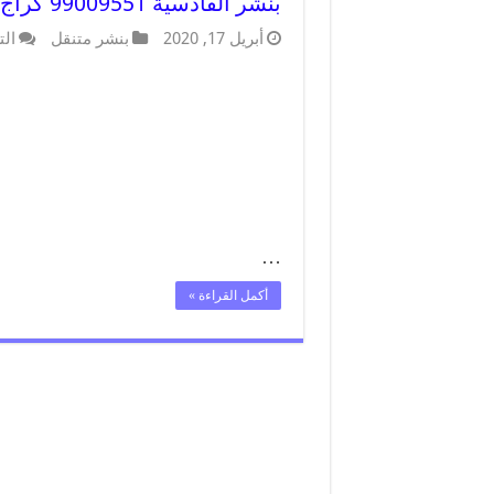
بنشر القادسية 99009551 كراج كهرباء وبنشر متنقل قريب من موقعي
أبريل 17, 2020
بنشر متنقل
الت
…
أكمل القراءة »