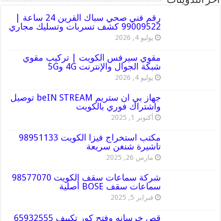
أخر التدوينات
رقم فني صحي سباك القرين 24 ساعة |
99009522 كشف تسربات وتسليك مجاري
يوليو 4, 2026
مقوي سيرفس الكويت | تركيب مقوي
شبكة الجوال والإنترنت 4G و5G
يوليو 4, 2026
جهاز بي ان ستريم beIN STREAM توصيل
واشتراك فوري بالكويت
أكتوبر 1, 2025
مكتب استخراج فيزا الكويت 98951133
تاشيرة شنغن سريعة
مارس 26, 2025
شركة سماعات سقف الكويت 98577070
سماعات سقف BOSE أصلية
فبراير 5, 2025
قص خرسانه وفتح كور تكييف 65932555