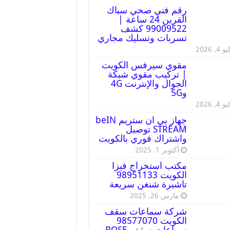
رقم فني صحي سباك
القرين 24 ساعة |
99009522 كشف
تسربات وتسليك مجاري
 4, 2026
مقوي سيرفس الكويت
| تركيب مقوي شبكة
الجوال والإنترنت 4G
و5G
 4, 2026
جهاز بي ان ستريم beIN
STREAM توصيل
واشتراك فوري بالكويت
أكتوبر 1, 2025
مكتب استخراج فيزا
الكويت 98951133
تاشيرة شنغن سريعة
مارس 26, 2025
شركة سماعات سقف
الكويت 98577070
سماعات سقف BOSE