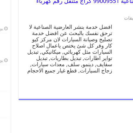
افضل خدمة بنشر العارضية الصناعية 99009551 كراج متنقل رقم كهرباء
يقات
افضل خدمة بنشر العارضية الصناعية لا
يوليو
ترحق نفسك بالبحث عن افضل خدمة
تصليح وصيانة السيارات لان مركز كيو
كار وفر كل شئ يختص ياعمال اصلاح
السيارات مثل كهربائي, ميكانيكي, تبديل
تواير اطارات, تبديل بطاريات, تبديل
يوليو
سفايف, دينمو, سلف, معدات سيارات,
زجاج السيارات, قطع غيار جميع الاحجام