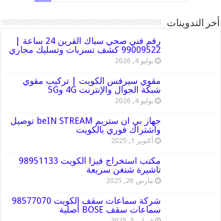
أخر التدوينات
رقم فني صحي سباك القرين 24 ساعة |
99009522 كشف تسربات وتسليك مجاري
يوليو 4, 2026
مقوي سيرفس الكويت | تركيب مقوي
شبكة الجوال والإنترنت 4G و5G
يوليو 4, 2026
جهاز بي ان ستريم beIN STREAM توصيل
واشتراك فوري بالكويت
أكتوبر 1, 2025
مكتب استخراج فيزا الكويت 98951133
تاشيرة شنغن سريعة
مارس 26, 2025
شركة سماعات سقف الكويت 98577070
سماعات سقف BOSE أصلية
فبراير 5, 2025