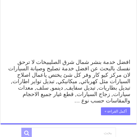
بنشر
شمال
شرق
الصليبيخات
99009551
كراج
متنقل
رقم
كهرباء
وبنشر
متنقل
شمال
افضل خدمة بنشر شمال شرق الصليبيخات لا ترحق
شرق
نفسك بالبحث عن افضل خدمة تصليح وصيانة السيارات
الصليبيخات
لان مركز كيو كار وفر كل شئ يختص ياعمال اصلاح
مغلقة
السيارات مثل كهربائي, ميكانيكي, تبديل تواير اطارات,
تبديل بطاريات, تبديل سفايف, دينمو, سلف, معدات
سيارات, زجاج السيارات, قطع غيار جميع الاحجام
والمقاسات حسب نوع …
أكمل القراءة »