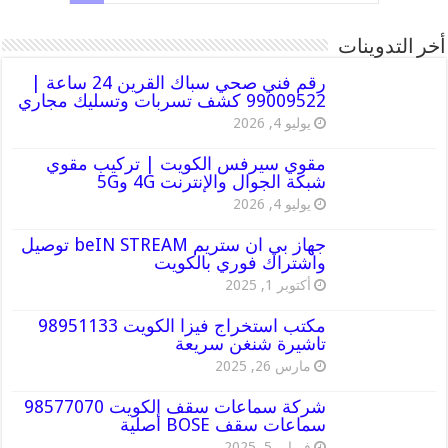
أخر التدوينات
رقم فني صحي سباك القرين 24 ساعة |
99009522 كشف تسربات وتسليك مجاري
يوليو 4, 2026
مقوي سيرفس الكويت | تركيب مقوي
شبكة الجوال والإنترنت 4G و5G
يوليو 4, 2026
جهاز بي ان ستريم beIN STREAM توصيل
واشتراك فوري بالكويت
أكتوبر 1, 2025
مكتب استخراج فيزا الكويت 98951133
تاشيرة شنغن سريعة
مارس 26, 2025
شركة سماعات سقف الكويت 98577070
سماعات سقف BOSE أصلية
فبراير 5, 2025