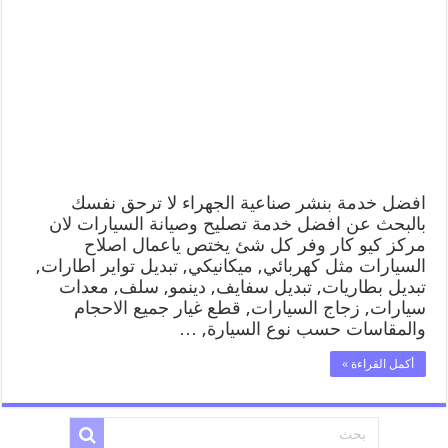
بنشر
صناعية
الجهراء
99009551
كراج
متنقل
رقم
كهرباء
وبنشر
متنقل
صناعية
الجهراء
افضل خدمة بنشر صناعية الجهراء لا ترحق نفسك
مغلقة
بالبحث عن افضل خدمة تصليح وصيانة السيارات لان
مركز كيو كار وفر كل شئ يختص ياعمال اصلاح
السيارات مثل كهربائي, ميكانيكي, تبديل تواير اطارات,
تبديل بطاريات, تبديل سفايف, دينمو, سلف, معدات
سيارات, زجاج السيارات, قطع غيار جميع الاحجام
والمقاسات حسب نوع السيارة, …
أكمل القراءة »