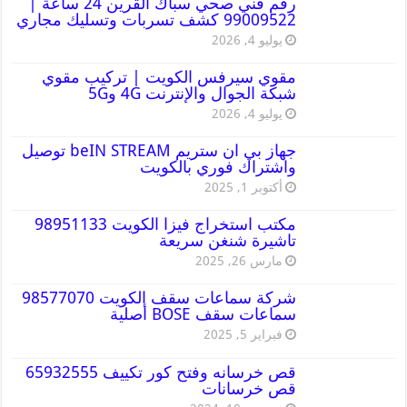
رقم فني صحي سباك القرين 24 ساعة |
99009522 كشف تسربات وتسليك مجاري
يوليو 4, 2026
مقوي سيرفس الكويت | تركيب مقوي
شبكة الجوال والإنترنت 4G و5G
يوليو 4, 2026
جهاز بي ان ستريم beIN STREAM توصيل
واشتراك فوري بالكويت
أكتوبر 1, 2025
مكتب استخراج فيزا الكويت 98951133
تاشيرة شنغن سريعة
مارس 26, 2025
شركة سماعات سقف الكويت 98577070
سماعات سقف BOSE أصلية
فبراير 5, 2025
قص خرسانه وفتح كور تكييف 65932555
قص خرسانات