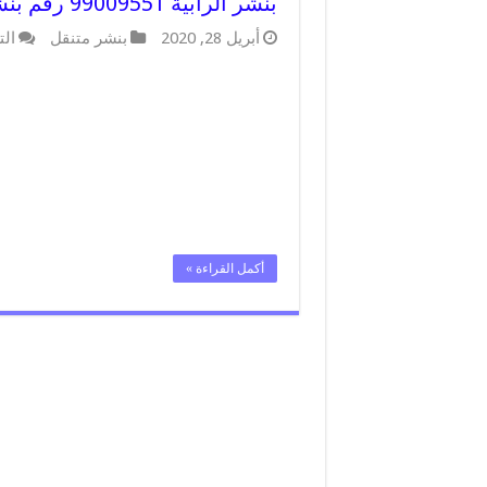
بنشر الرابية 99009551 رقم بنشر الرابية , كراج متنقل تصليح سيارات
أبريل 28, 2020
بنشر متنقل
الت
أكمل القراءة »