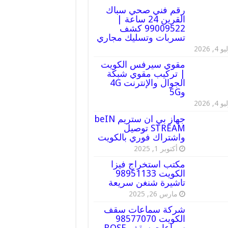
رقم فني صحي سباك
القرين 24 ساعة |
99009522 كشف
تسربات وتسليك مجاري
 4, 2026
مقوي سيرفس الكويت
| تركيب مقوي شبكة
الجوال والإنترنت 4G
و5G
 4, 2026
جهاز بي ان ستريم beIN
STREAM توصيل
واشتراك فوري بالكويت
أكتوبر 1, 2025
مكتب استخراج فيزا
الكويت 98951133
تاشيرة شنغن سريعة
مارس 26, 2025
شركة سماعات سقف
الكويت 98577070
سماعات سقف BOSE