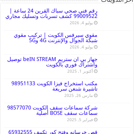
أخر التدوينات
رقم فني صحي سباك القرين 24 ساعة |
99009522 كشف تسربات وتسليك مجاري
يوليو 4, 2026
مقوي سيرفس الكويت | تركيب مقوي
شبكة الجوال والإنترنت 4G و5G
يوليو 4, 2026
جهاز بي ان ستريم beIN STREAM توصيل
واشتراك فوري بالكويت
أكتوبر 1, 2025
مكتب استخراج فيزا الكويت 98951133
تاشيرة شنغن سريعة
مارس 26, 2025
شركة سماعات سقف الكويت 98577070
سماعات سقف BOSE أصلية
فبراير 5, 2025
قص خرسانه وفتح كور تكييف 65932555