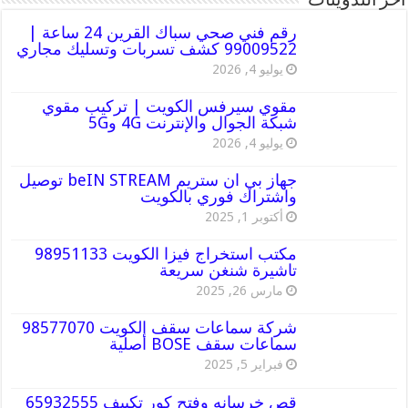
أخر التدوينات
رقم فني صحي سباك القرين 24 ساعة |
99009522 كشف تسربات وتسليك مجاري
يوليو 4, 2026
مقوي سيرفس الكويت | تركيب مقوي
شبكة الجوال والإنترنت 4G و5G
يوليو 4, 2026
جهاز بي ان ستريم beIN STREAM توصيل
واشتراك فوري بالكويت
أكتوبر 1, 2025
مكتب استخراج فيزا الكويت 98951133
تاشيرة شنغن سريعة
مارس 26, 2025
شركة سماعات سقف الكويت 98577070
سماعات سقف BOSE أصلية
فبراير 5, 2025
قص خرسانه وفتح كور تكييف 65932555