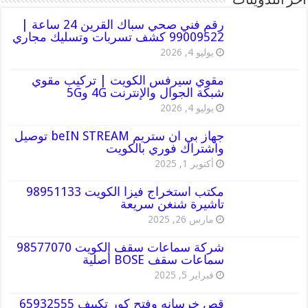
أخر التدوينات
رقم فني صحي سباك القرين 24 ساعة |
99009522 كشف تسربات وتسليك مجاري
يوليو 4, 2026
مقوي سيرفس الكويت | تركيب مقوي
شبكة الجوال والإنترنت 4G و5G
يوليو 4, 2026
جهاز بي ان ستريم beIN STREAM توصيل
واشتراك فوري بالكويت
أكتوبر 1, 2025
مكتب استخراج فيزا الكويت 98951133
تاشيرة شنغن سريعة
مارس 26, 2025
شركة سماعات سقف الكويت 98577070
سماعات سقف BOSE أصلية
فبراير 5, 2025
قص خرسانه وفتح كور تكييف 65932555