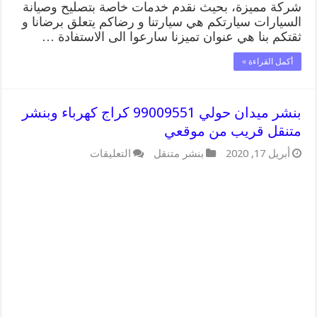
شركة مميزة، بحيث نقدم خدمات خاصة بتصليح وصيانة
السيارات سيارتكم هي سيارتنا و رضاكم يتعلق برضانا و
ثقتكم بنا هي عنوان تميزنا سارعوا الى الاستفادة …
أكمل القراءة »
بنشر ميدان حولي 99009551 كراج كهرباء وبنشر
متنقل قريب من موقعي
على
أبريل 17, 2020
بنشر متنقل
التعليقات
بنشر
ميدان
حولي
99009551
كراج
كهرباء
وبنشر
متنقل
قريب
من
موقعي
مغلقة