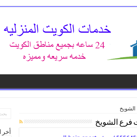
الشويخ
 فرع الشويخ
أخر ا