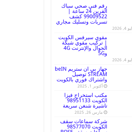
رقم فني صحي سباك
القرين 24 ساعة |
99009522 كشف
تسربات وتسليك مجاري
 4, 2026
مقوي سيرفس الكويت
| تركيب مقوي شبكة
الجوال والإنترنت 4G
و5G
 4, 2026
جهاز بي ان ستريم beIN
STREAM توصيل
واشتراك فوري بالكويت
أكتوبر 1, 2025
مكتب استخراج فيزا
الكويت 98951133
تاشيرة شنغن سريعة
مارس 26, 2025
شركة سماعات سقف
الكويت 98577070
سماعات سقف BOSE