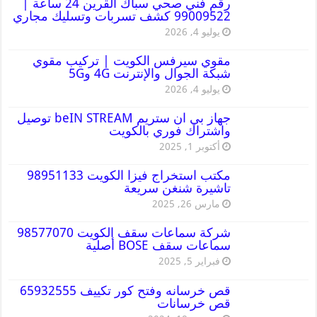
رقم فني صحي سباك القرين 24 ساعة |
99009522 كشف تسربات وتسليك مجاري
يوليو 4, 2026
مقوي سيرفس الكويت | تركيب مقوي
شبكة الجوال والإنترنت 4G و5G
يوليو 4, 2026
جهاز بي ان ستريم beIN STREAM توصيل
واشتراك فوري بالكويت
أكتوبر 1, 2025
مكتب استخراج فيزا الكويت 98951133
تاشيرة شنغن سريعة
مارس 26, 2025
شركة سماعات سقف الكويت 98577070
سماعات سقف BOSE أصلية
فبراير 5, 2025
قص خرسانه وفتح كور تكييف 65932555
قص خرسانات