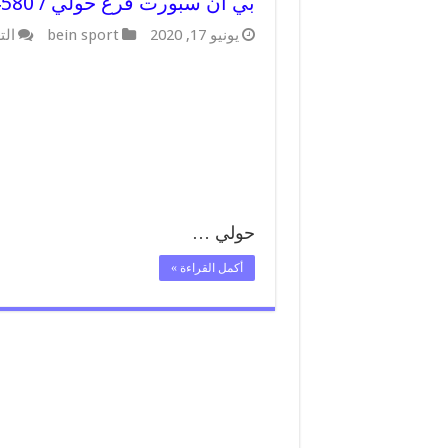
بي ان سبورت فرع حولي / 55564580 / موقع bein sport الرسمي
يونيو 17, 2020
bein sport
الت
حولي …
أكمل القراءة »