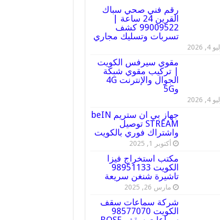
رقم فني صحي سباك
القرين 24 ساعة |
99009522 كشف
تسربات وتسليك مجاري
 4, 2026
مقوي سيرفس الكويت
| تركيب مقوي شبكة
الجوال والإنترنت 4G
و5G
 4, 2026
جهاز بي ان ستريم beIN
STREAM توصيل
واشتراك فوري بالكويت
أكتوبر 1, 2025
مكتب استخراج فيزا
الكويت 98951133
تاشيرة شنغن سريعة
مارس 26, 2025
شركة سماعات سقف
الكويت 98577070
سماعات سقف BOSE