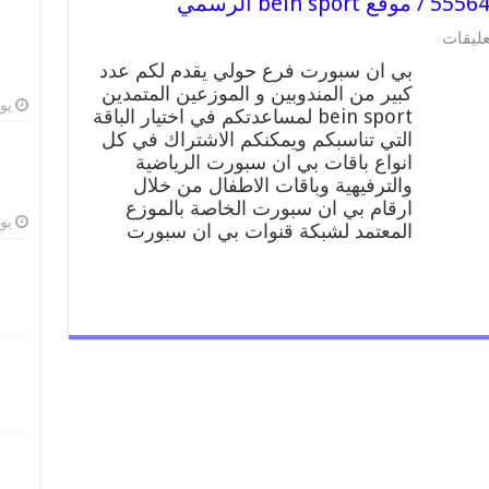
على
عليقات
بي
بي ان سبورت فرع حولي يقدم لكم عدد
ان
كبير من المندوبين و الموزعين المتمدين
سبورت
يوليو
bein sport لمساعدتكم في اختيار الباقة
فرع
حولي
التي تناسبكم ويمكنكم الاشتراك في كل
/
انواع باقات بي ان سبورت الرياضية
55564580
والترفيهية وباقات الاطفال من خلال
/
ارقام بي ان سبورت الخاصة بالموزع
موقع
يوليو
المعتمد لشبكة قنوات بي ان سبورت
bein
sport
الرسمي
مغلقة