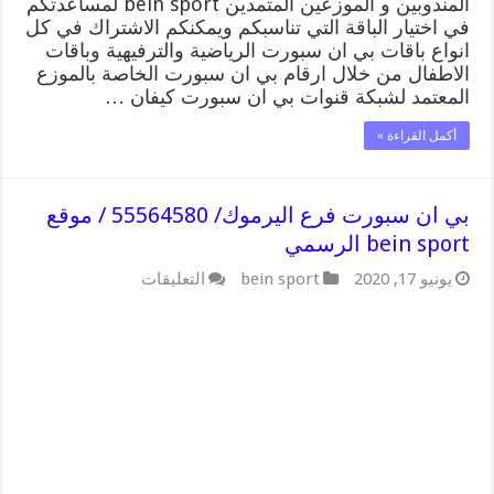
المندوبين و الموزعين المتمدين bein sport لمساعدتكم
في اختيار الباقة التي تناسبكم ويمكنكم الاشتراك في كل
انواع باقات بي ان سبورت الرياضية والترفيهية وباقات
الاطفال من خلال ارقام بي ان سبورت الخاصة بالموزع
المعتمد لشبكة قنوات بي ان سبورت كيفان …
أكمل القراءة »
بي ان سبورت فرع اليرموك/ 55564580 / موقع
bein sport الرسمي
على
يونيو 17, 2020
bein sport
التعليقات
بي
ان
سبورت
فرع
اليرموك/
55564580
/
موقع
bein
sport