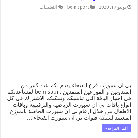
على
يونيو 17, 2020
bein sport
التعليقات
بي
ان
سبورت
فرع
الفيحاء
/
55564580
/
موقع
bein
sport
الرسمي
مغلقة
بي ان سبورت فرع الفيحاء يقدم لكم عدد كبير من
المندوبين و الموزعين المتمدين bein sport لمساعدتكم
في اختيار الباقة التي تناسبكم ويمكنكم الاشتراك في كل
انواع باقات بي ان سبورت الرياضية والترفيهية وباقات
الاطفال من خلال ارقام بي ان سبورت الخاصة بالموزع
المعتمد لشبكة قنوات بي ان سبورت الفيحاء …
أكمل القراءة »