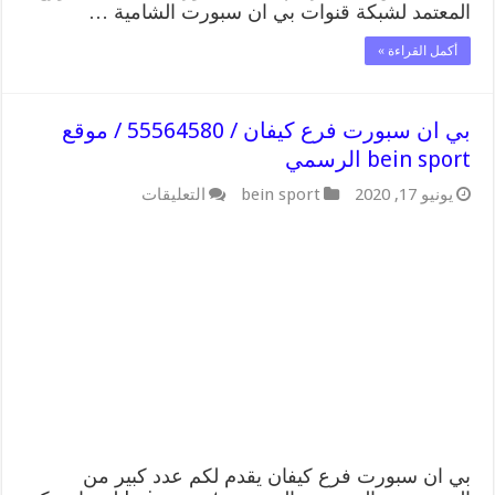
المعتمد لشبكة قنوات بي ان سبورت الشامية …
أكمل القراءة »
بي ان سبورت فرع كيفان / 55564580 / موقع
bein sport الرسمي
على
يونيو 17, 2020
bein sport
التعليقات
بي
ان
سبورت
فرع
كيفان
/
55564580
/
موقع
bein
sport
الرسمي
مغلقة
بي ان سبورت فرع كيفان يقدم لكم عدد كبير من