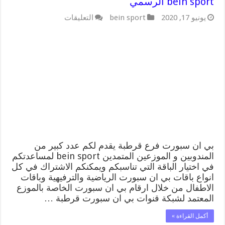
bein sport الرسمي
على
يونيو 17, 2020
bein sport
التعليقات
بي
ان
سبورت
فرع
قرطبة
/
55564580
/
موقع
bein
sport
الرسمي
مغلقة
بي ان سبورت فرع قرطبة يقدم لكم عدد كبير من
المندوبين و الموزعين المتمدين bein sport لمساعدتكم
في اختيار الباقة التي تناسبكم ويمكنكم الاشتراك في كل
انواع باقات بي ان سبورت الرياضية والترفيهية وباقات
الاطفال من خلال ارقام بي ان سبورت الخاصة بالموزع
المعتمد لشبكة قنوات بي ان سبورت قرطبة …
أكمل القراءة »