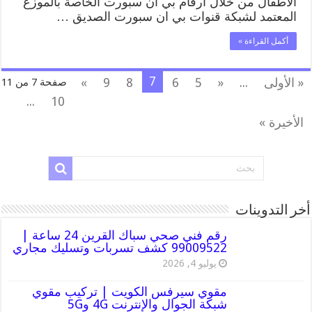
الاطفال من خلال ارقام بي ان سبورت الخاصة بالموزع
المعتمد لشبكة قنوات بي ان سبورت الصديق …
أكمل القراءة »
7
« الأولى
...
«
5
6
8
9
»
صفحة 7 من 11
...
10
الأخيرة »
أخر التدوينات
رقم فني صحي سباك القرين 24 ساعة |
99009522 كشف تسربات وتسليك مجاري
يوليو 4, 2026
مقوي سيرفس الكويت | تركيب مقوي
شبكة الجوال والإنترنت 4G و5G