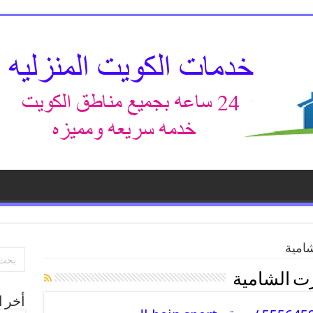
امية
ت الشامية
أخر ا