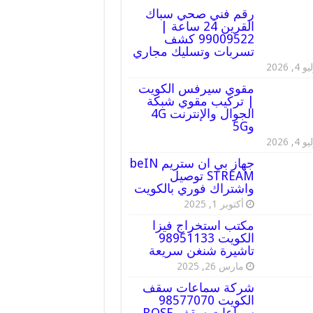
رقم فني صحي سباك
القرين 24 ساعة |
99009522 كشف
تسربات وتسليك مجاري
 4, 2026
مقوي سيرفس الكويت
| تركيب مقوي شبكة
الجوال والإنترنت 4G
و5G
 4, 2026
جهاز بي ان ستريم beIN
STREAM توصيل
واشتراك فوري بالكويت
أكتوبر 1, 2025
مكتب استخراج فيزا
الكويت 98951133
تاشيرة شنغن سريعة
مارس 26, 2025
شركة سماعات سقف
الكويت 98577070
سماعات سقف BOSE