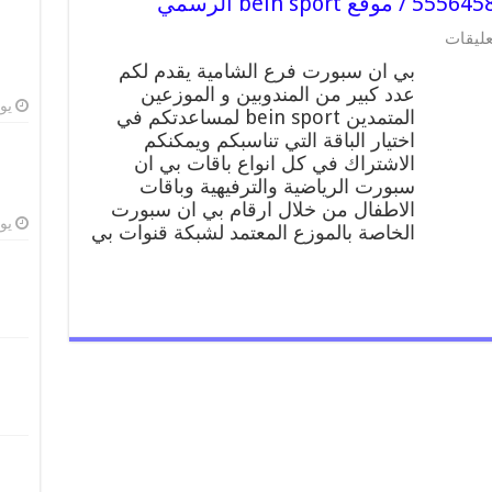
على
عليقات
بي
بي ان سبورت فرع الشامية يقدم لكم
ان
عدد كبير من المندوبين و الموزعين
سبورت
يوليو
المتمدين bein sport لمساعدتكم في
فرع
الشامية
اختيار الباقة التي تناسبكم ويمكنكم
/
الاشتراك في كل انواع باقات بي ان
55564580
سبورت الرياضية والترفيهية وباقات
/
الاطفال من خلال ارقام بي ان سبورت
موقع
يوليو
الخاصة بالموزع المعتمد لشبكة قنوات بي
bein
sport
الرسمي
مغلقة