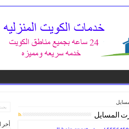
مسايل
ت المسايل
أخر ا