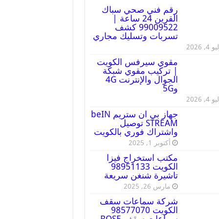
رقم فني صحي سباك
القرين 24 ساعة |
99009522 كشف
تسربات وتسليك مجاري
 4, 2026
مقوي سيرفس الكويت
| تركيب مقوي شبكة
الجوال والإنترنت 4G
و5G
 4, 2026
جهاز بي ان ستريم beIN
STREAM توصيل
واشتراك فوري بالكويت
أكتوبر 1, 2025
مكتب استخراج فيزا
الكويت 98951133
تاشيرة شنغن سريعة
مارس 26, 2025
شركة سماعات سقف
الكويت 98577070
سماعات سقف BOSE