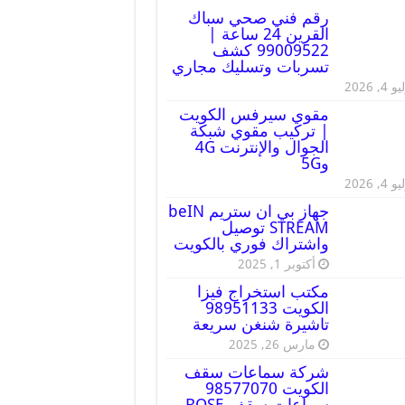
رقم فني صحي سباك
القرين 24 ساعة |
99009522 كشف
تسربات وتسليك مجاري
 4, 2026
مقوي سيرفس الكويت
| تركيب مقوي شبكة
الجوال والإنترنت 4G
و5G
 4, 2026
جهاز بي ان ستريم beIN
STREAM توصيل
واشتراك فوري بالكويت
أكتوبر 1, 2025
مكتب استخراج فيزا
الكويت 98951133
تاشيرة شنغن سريعة
مارس 26, 2025
شركة سماعات سقف
الكويت 98577070
سماعات سقف BOSE