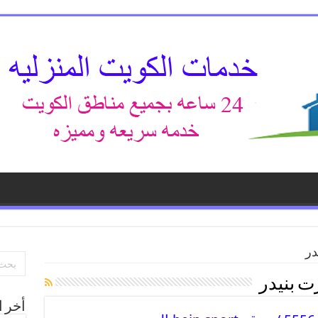
در
ت بنيدر
أخر ا