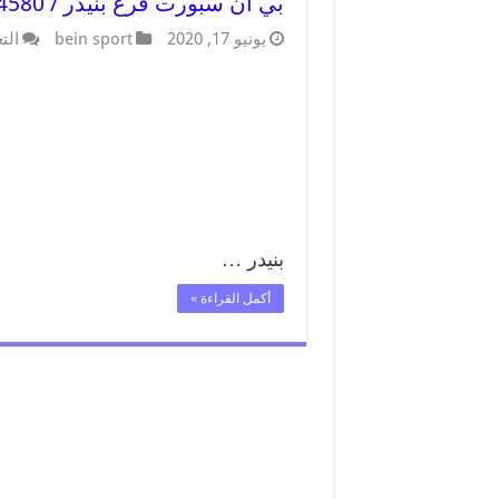
بي ان سبورت فرع بنيدر / 55564580 / موقع bein sport الرسمي
يونيو 17, 2020
bein sport
الت
بنيدر …
أكمل القراءة »