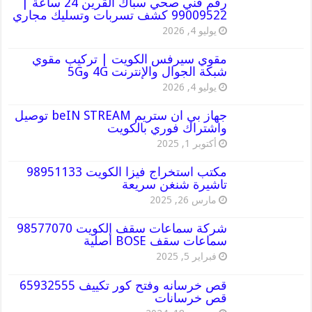
رقم فني صحي سباك القرين 24 ساعة |
99009522 كشف تسربات وتسليك مجاري
يوليو 4, 2026
مقوي سيرفس الكويت | تركيب مقوي
شبكة الجوال والإنترنت 4G و5G
يوليو 4, 2026
جهاز بي ان ستريم beIN STREAM توصيل
واشتراك فوري بالكويت
أكتوبر 1, 2025
مكتب استخراج فيزا الكويت 98951133
تاشيرة شنغن سريعة
مارس 26, 2025
شركة سماعات سقف الكويت 98577070
سماعات سقف BOSE أصلية
فبراير 5, 2025
قص خرسانه وفتح كور تكييف 65932555
قص خرسانات